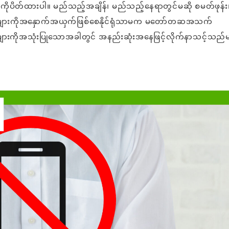
r ကိုပိတ်ထားပါ။
မည်သည့်အချိန်၊ မည်သည့်နေရာတွင်မဆို စမတ်ဖုန်
လူများကိုအနှောက်အယှက်ဖြစ်စေနိုင်ရုံသာမက မတော်တဆအသက်
းများကိုအသုံးပြုသောအခါတွင် အ
နည်းဆုံးအနေဖြင့်လိုက်နာသင့်သည်မ