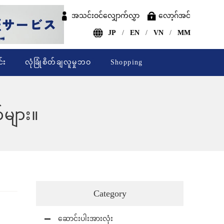
အသင်းဝင်လျှောက်လွှာ
လော့ဂ်အင်
JP
EN
VN
MM
်း
လုံခြုံစိတ်ချလူမှုဘဝ
Shopping
်များ။
Category
ဆောင်းပါးအားလုံး