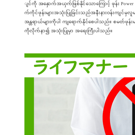
ျင်ကို အနှောက်အယှက်ဖြစ်နိုင်သောကြောင့်
ဖုန်း Powe
က်ကိုင်ဖုန်းများအသုံးပြုခြင်းသည်
အနီးနားဝန်းကျင်မှ
အန္တရာယ်များကိုပါ ကျရောက်နိုင်စေပါသည်။ စမတ်ဖုန်
ကိုလိုက်နာ၍ အသုံးပြုမှာ အရေးကြီးပါသည်။