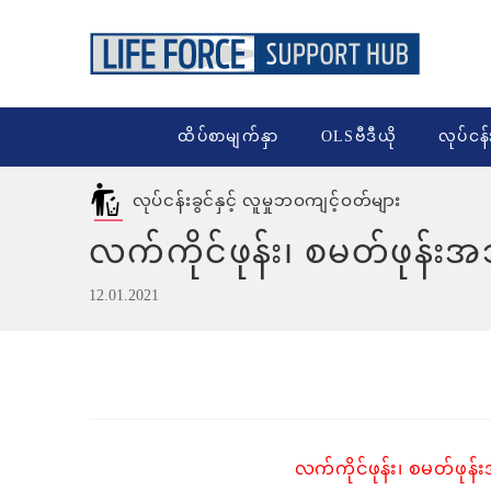
ထိပ်စာမျက်နှာ
OLSဗီဒီယို
လုပ်ငန်
လုပ်ငန်းခွင်နှင့် လူမှုဘဝကျင့်ဝတ်များ
လက်ကိုင်ဖုန်း၊ စမတ်ဖုန်းအ
12.01.2021
လက်ကိုင်ဖုန်း၊ စမတ်ဖုန်