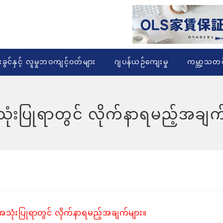
းခွင်နှင့် လူမှုဘဝကျင့်ဝတ်များ
ဂျပန်ယဉ်ကျေးမှု
ကမ္ဘာ့သတင
သုံးပြုရာတွင် လိုက်နာရမည့်အချက
းအသုံးပြုရာတွင် လိုက်နာရမည့်အချက်များ။