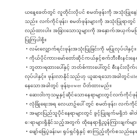
ယနေ့ခေတ်တွင် လူတိုင်းလိုပင် စမတ်ဖုန်းကို အသုံးပြု
သည်။ လက်ကိုင်ဖုန်း၊ စမတ်ဖုန်းများကို အသုံး
ပြုရာတွင်
လည်
ထားပါ။ အခြားသောသူများကို အနှောက်အယှက်မဖြစ
ပြုကြပါစို့။
・လမ်းလျှောက်ရင်းဖုန်းအသုံးပြုခြင်းကို မပြုလုပ်ပါနှင့်
・ကိုယ်ပိုင်ကား၊မော်တော်ဆိုင်ကယ်နှင့်စက်ဘီးစီးနင်းနေ
・ဘူတာ၊ရထားပေါ်နှင့် ဘတ်စ်ကားပေါ်တွင် စီးနင်းလိ
လုပ်ပါနှင့်။ ဖုန်းလာနိုင်သည်ဟု ယူဆရသောအခါတွင်
si
နေသောအခါတွင် ဖုန်းpower ပိတ်ထား
မည်။
・ဆေးဝါးကုသမှုနှင့်ဆိုင်သောနေရာများတွင်လက်ကိုင်ဖုန်
・လုံခြုံရေးအရ လေယာဥ်ပေါ် တွင် စမတ်ဖုန်း၊ လက်ကိုင်ဖ
・အများပြည်သူပိုင်နေရာများတွင် ခွင့်ပြုချက်မရှိဘဲ ဓါတ်
ေရာများရှိနိုင်သည့်အတွက် ထိုနေရာရှိညွန်
ကြားချက်မျာ
・ဖျော်ဖြေပွဲခန်းမ၊ ရုပ်ရှင်ရုံနှင့် စာကြည့်တိုက်စသည်နေ