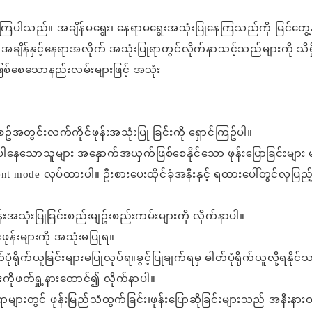
နေကြပါသည်။ အချိန်မရွေး၊ နေရာ
မရွေးအသုံးပြုနေကြသည်ကို မြင်တွေ့နိ
 အချိန်နှင့်နေရာအလိုက် အသုံးပြုရာတွင်လိုက်နာသင့်သည်များကို သိရှ
်စေသောနည်းလမ်းများဖြင့် အသုံး
။
စဥ်အတွင်းလက်ကိုင်ဖုန်းအသုံးပြု ခြင်းကို ရှောင်ကြဥ်ပါ။
ုက်ပါနေသောသူများ အနှောက်အယှက်
ဖြစ်စေနိုင်သော ဖုန်းပြောခြင်းများ 
lent mode လုပ်ထားပါ။
ဦးစားပေးထိုင်ခုံအနီးနှင့် ရထားပေါ်တွင်လူပြည
းအသုံးပြုခြင်းစည်းမျဥ်းစည်း
ကမ်းများကို လိုက်နာပါ။
ုန်းများကို အသုံးမပြုရ။
ပုံရိုက်ယူခြင်းများမပြုလုပ်ရ။
ခွင့်ပြုချက်ရမှ ဓါတ်ပုံရိုက်ယူလို့ရနိုင်
းကိုဖတ်ရှု့နားထောင်၍ လိုက်နာပါ။
ရာများတွင် ဖုန်းမြည်သံထွက်ခြင်း၊
ဖုန်းပြောဆိုခြင်းများသည် အနီးနား