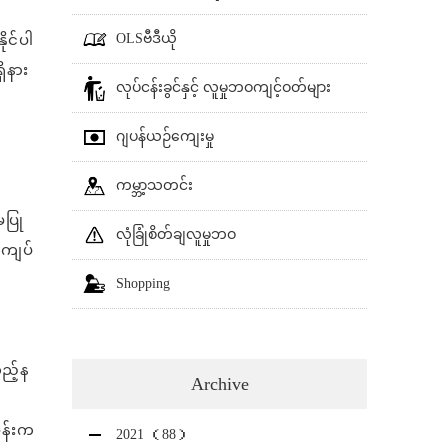
OLSဗီဒီယို
ုင်ပါ
ိနား
လုပ်ငန်းခွင်နှင့် လူမှုဘဝကျင့်ဝတ်များ
ဂျပန်ယဉ်ကျေးမှု
ကမ္ဘာ့သတင်း
မပြု
လုံခြုံစိတ်ချလူမှုဘဝ
့်ကျပ်
Shopping
သည့်န
Archive
ဝန်းက
2021 （88）