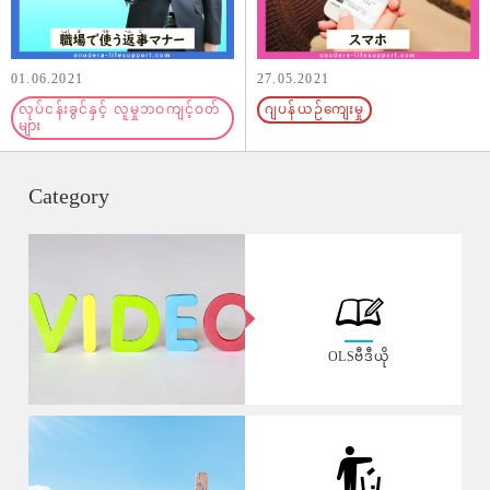
01.06.2021
27.05.2021
လုပ်ငန်းခွင်နှင့် လူမှုဘဝကျင့်ဝတ်
ဂျပန်ယဉ်ကျေးမှု
များ
Category
OLSဗီဒီယို