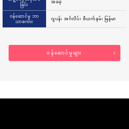
အခမဲ့
ခြင်း
ဝန်ဆောင်မှု ဘာ
ဂျပန်၊ အင်္ဂလိပ်၊ ဗီယက်နမ်၊ မြန်မာ
သာစကား
ဝန်ဆောင်မှုများ