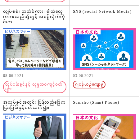
လျှပ်စစ်၊ ဘတ်စ်ကား၊ ဓါတ်လှေ
SNS (Social Network Media)
ကားစသည်တို့တွင့် အစဥ်လိုက်တို
င်းလ...
08.06.2021
03.06.2021
လုပ်ငန်းခွင်နှင့် လူမှုဘဝကျင့်ဝတ်
ဂျပန်ယဉ်ကျေးမှု
များ
အလုပ်ခွင်အတွင်း ပြန်လည်ဖြေက
Sumaho (Smart Phone)
ြားခြင်းနှင့်ပတ်သက်၍။