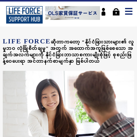
LIFE FORCE
ဆိုတာကတော့ “နိုင်ငံခြားသားများ၏ လူ
မှုဘဝ လုံခြုံစိတ်ချမှု” အတွက် အထောက်အကူဖြစ်စေသော အ
ချက်အလက်များကို နိုင်ငံခြားဘာသာစကားမျိုးစုံဖြင့် စုစည်းဖြ
န့်ဝေပေးရာ အင်တာနက်စာမျက်နှာ ဖြစ်ပါတယ်