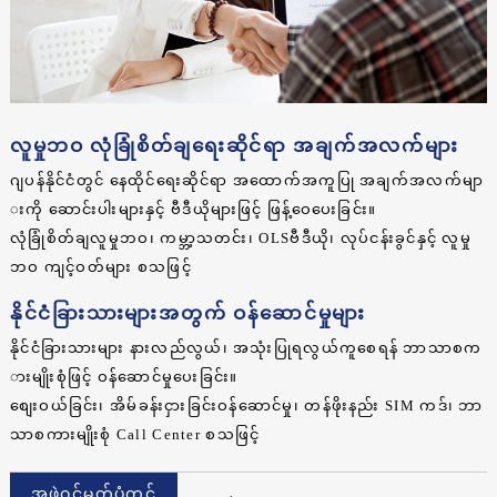
လူမှုဘဝ လုံခြုံစိတ်ချရေးဆိုင်ရာ အချက်အလက်များ
ဂျပန်နိုင်ငံတွင် နေထိုင်ရေးဆိုင်ရာ အထောက်အကူပြု အချက်အလက်မျာ
းကို ဆောင်းပါးများနှင့် ဗီဒီယိုများဖြင့် ဖြန့်ဝေပေးခြင်း။
လုံခြုံစိတ်ချလူမှုဘဝ၊ ကမ္ဘာ့သတင်း၊ OLSဗီဒီယို၊ လုပ်ငန်းခွင်နှင့် လူမှု
ဘဝ ကျင့်ဝတ်များ စသဖြင့်
နိုင်ငံခြားသားများအတွက် ဝန်ဆောင်မှုများ
နိုင်ငံခြားသားများ နားလည်လွယ်၊ အသုံးပြုရလွယ်ကူစေရန် ဘာသာစက
ားမျိုးစုံဖြင့် ဝန်ဆောင်မှုပေးခြင်း။
စျေးဝယ်ခြင်း၊ အိမ်ခန်းငှားခြင်းဝန်ဆောင်မှု၊ တန်ဖိုးနည်း SIM ကဒ်၊ ဘာ
သာစကားမျိုးစုံ Call Center စသဖြင့်
အဖွဲ့ဝင်မှတ်ပုံတင်