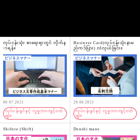
လုပ်ငန်းသုံး စာရေးရာတွင် လိုက်န
Business Card(လုပ်ငန်းသုံးနာမ
ာရန်။
ည်ကဒ်ပြား) လဲလှယ်ခြင်း။
06.07.2021
29.06.2021
လုပ်ငန်းခွင်နှင့် လူမှုဘဝကျင့်ဝတ်
လုပ်ငန်းခွင်နှင့် လူမှုဘဝကျင့်ဝတ်
များ
များ
Shifuto (Shift)
Denshi mane