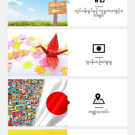
လုပ်ငန်းခွင်နှင့် လူမှုဘဝကျင့်ဝ
တ်များ
ဂျပန်ယဉ်ကျေးမှု
ကမ္ဘာ့သတင်း