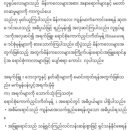
လူရုပ်လေးများသည် မိန်းကလေးများအစား အနာရောဂါများနှင့် မတော်
တဆမှုများကို ကာကွယ်ပေး
သည်ဟု မှတ်ယူကြပါသည်။ မိန်းကလေး ကျန်းမာကံကောင်းစေရန် ဆုတ
ောင်းပေးသည့် အဓိပ္ပယ်ဖြင့် ရည်မှန်း၍ အလှဆင်ကြပါသည်။ လူရုပ်မျ
ားကိုအလှဆင်၍ အရက်ဖြူ၊ ရောင်စုံကောက်ညှင်းကိတ်မုန့် Hinaarareရ
ောင်စုံမုန့်များကို စားသောက်ကြပါသည်။ ထိုပွဲသည် မိန်းကလေးများအ
တွက်ဖြစ်သည့် အတွက်မိန်းကလေးများအကြိုက်ပန်းရောင်၊အဖြူရောင်နှ
င့်အ ရောင်စုံကာလာများဖြင့် ပျော်စရာ ကောင်း လှပါသည်။
အရက်ဖြူ：ဘေးဒုက္ခနှင့် နတ်ဆိုးများကို မောင်းထုတ်ရန်အတွက်ဖြစ်သ
ည်။ မက်မွန်ပန်းပွင့်အရက်(မိုမို
က) အရက်များကို သောက်သုံးကြသတဲ့။
ရောင်စုံကောက်ညှင်းကိတ်မုန့် ：အရောင်တွင် အဓိပ္ပယ်များ ပါရှိပါသည်။
・အစိမ်းရောင်သည် ကျန်းမာအသက်ရှည်စေရန်ဟူသော အဓိပ္ပယ်ရသည်
။
・အဖြူရောင်သည် သန့်ရှင်းကြည်လင်လန်းဆန်းစွာဖြင့် ရှင်သန်နိုင်စေရန်