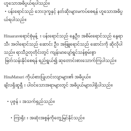
ဟူသောအဓိပ္ပယ်ရပါသည်။
・ပန်း‌ရောင်သည် ဘေးဒုက္ခနှင့် နတ်ဆိုးများမကပ်စေရန် ဟူသောအဓိပ္ပ
ယ်ရပါသည်။
Hinaarareရောင်စုံမုန့် ：ပန်းရောင်သည် နွေဦး၊ အစိမ်းရောင်သည် နွေရာ
သီ၊ အ၀ါရောင်သည် ဆောင်း ဦး၊ အဖြူရောင်သည် ဆောင်းကို ဆိုလိုပါ
သည်။ ရာသီဥတုတိုင်းတွင် ကျန်းမာပျော်ရွင်သန်စွမ်းစွာ
ဖြတ်သန်းနိုင်စေရန် ရည်ရွယ်၍ ဆုတောင်းစားသောက်ကြပါသည်။
HinaMatsuri ကိုယ်စားပြုဟင်းလျာများ၏ အဓိပ္ပယ်။
ချိလရှိဆူရှီ：ပါ၀င်သောအရာများတွင် အဓိပ္ပယ်များပါရှိပါသည်။
・ပုဇွန်：အသက်ရှည်သည်။
・ကြာရိုး：အဆုံးအစွန်ကိုတွေ့မြင်နိုင်သည်။