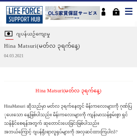
ဂျပန်ယဉ်ကျေးမှု
Hina Matsuri(မတ်လ ၃ရက်နေ့)
04.03.2021
Hina Matsuri
(မတ်လ ၃ရက်နေ့)
HinaMatsuri ဆိုသည်မှာ မတ်လ ၃ရက်နေတွင် မိန်းကလေးများကို ဂုဏ်ပြ
ုပေးသော နေ့ဖြစ်ပါသည်။ မိန်းကလေးများကို ကျန်းမာသန်စွမ်းစွာ ရှင်
သန်နိုင်စေရန်အတွက် ဆုတောင်းပေးခြင်းဖြစ်ပါသည်။
အဘယ်ကြောင့် ဂျပန်ရိုးရာလူရုပ်များကို အလှဆင်ထားကြပါလဲ?