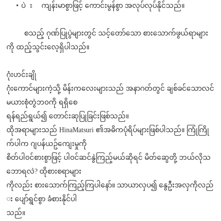
・ပဲ ： ကျန်းမာစွာဖြင့် ကောင်းမွန်စွာ အလုပ်လုပ်နိုင်သည်။
စသည့် ဂုဏ်ပြုပွဲများတွင် သင့်တော်သော စားသောက်ဖွယ်ရာများ
ကို ထည့်သွင်းလေ့ရှိပါသည်။
ဂုံးဟင်းချို
ဂုံးကောင်များကဲ့သို့ မိန်းကလေးများသည် အနာဂတ်တွင် ချစ်ခင်သောလင်
မယားစုံတွဲဘ၀ကို ရရှိစေ
ရန်ရည်ရွယ်၍ တောင်းဆုပြုခြင်းဖြစ်သည်။
ထိုအရာများသည် HinaMatsuri ၏အဓိကပုံရိပ်များဖြစ်ပါသည်။ ကြုံကြို
က်ပါက ဂျပန်ယဥ်ကျေးမှုကို
စိတ်ပါ၀င်စားစွာဖြင့် ပါ၀င်ဆင်နွဲကြည့်မယ်ဆိုရင် မိတ်ဆွေတို့ ဘယ်လိုသ
ဘောရလဲ? ထိုစားစရာများ
ကိုလည်း စားသောက်ကြည့်ကြပါနော်။ သာယာလှပ၍ နွေဦးအလှကိုလည်
း ပျော်ရွင်စွာ ခံစားနိုင်ပါ
သည်။