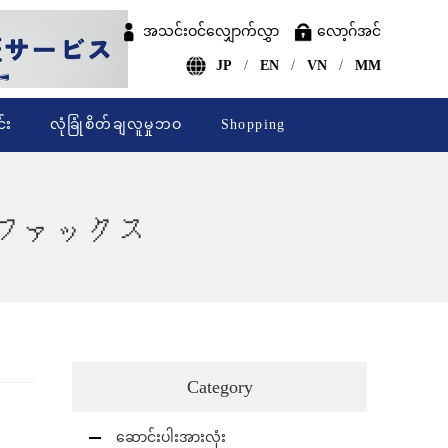
အသင်းဝင်လျှောက်လွှာ
လော့ဂ်အင်
JP
EN
VN
MM
်း
လုံခြုံစိတ်ချလူမှုဘဝ
Shopping
း” ⑩ファックス
Category
ဆောင်းပါးအားလုံး