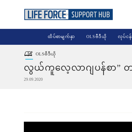
ထိပ်စာမျက်နှာ
OLSဗီဒီယို
လုပ်ငန်
OLSဗီဒီယို
လွယ်ကူလေ့လာဂျပန်စာ” 
29.09.2020