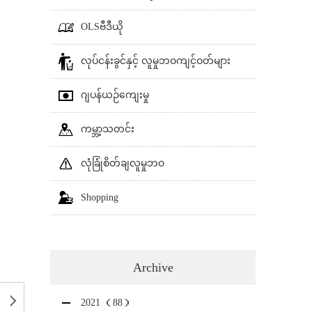
OLSဗီဒီယို
လုပ်ငန်းခွင်နှင့် လူမှုဘဝကျင့်ဝတ်များ
ဂျပန်ယဉ်ကျေးမှု
ကမ္ဘာ့သတင်း
လုံခြုံစိတ်ချလူမှုဘဝ
Shopping
Archive
2021 （88）