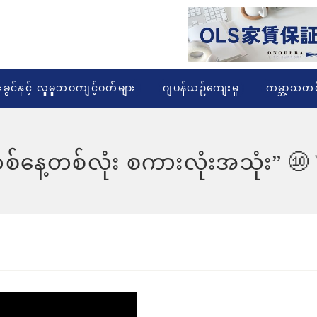
းခွင်နှင့် လူမှုဘဝကျင့်ဝတ်များ
ဂျပန်ယဉ်ကျေးမှု
ကမ္ဘာ့သတင
တစ်နေ့တစ်လုံး စကားလုံးအသုံ