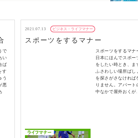
2021.07.13
ビジネス・ライフマナー
合
スポーツをするマナー
うで
スポーツをするマ
あい
日本にほんでスポー
合ば
をしたい時とき、ま
をす
ふさわしい場所ばし
ゅう
を探さがさなければ
が悪
りません。アパート
あ
中なかで屋外おくが..