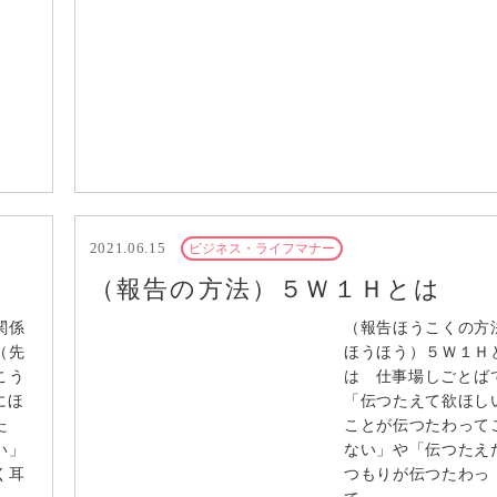
2021.06.15
ビジネス・ライフマナー
（報告の方法）５Ｗ１Ｈとは
関係
（報告ほうこくの方
（先
ほうほう）５Ｗ１Ｈ
こう
は 仕事場しごとば
にほ
「伝つたえて欲ほし
た
ことが伝つたわって
い」
ない」や「伝つたえ
く耳
つもりが伝つたわっ