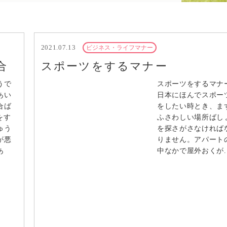
2021.07.13
ビジネス・ライフマナー
合
スポーツをするマナー
うで
スポーツをするマ
あい
日本にほんでスポー
合ば
をしたい時とき、ま
をす
ふさわしい場所ばし
ゅう
を探さがさなければ
が悪
りません。アパート
あ
中なかで屋外おくが..