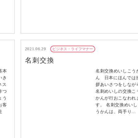
2021.06.29
ビジネス・ライフマナー
名刺交換
基本
名刺交換めいしこう
いき
ん 日本にほんでは
ネス
拶あいさつをしなが
作つ
名刺めいしの交換こ
ょう
かんが行おこなわれ
お客
す。 名刺交換めいし
社
うかんは、両手り...