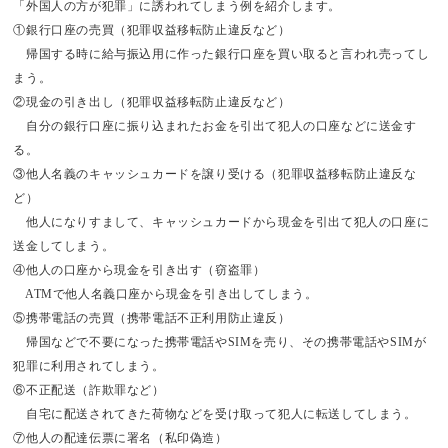
「外国人の方が犯罪」に誘われてしまう例を紹介します。
①銀行口座の売買（犯罪収益移転防止違反など）
帰国する時に給与振込用に作った銀行口座を買い取ると言われ売ってし
まう。
②現金の引き出し（犯罪収益移転防止違反など）
自分の銀行口座に振り込まれたお金を引出て犯人の口座などに送金す
る。
③他人名義のキャッシュカードを譲り受ける（犯罪収益移転防止違反な
ど）
他人になりすまして、キャッシュカードから現金を引出て犯人の口座に
送金してしまう。
④他人の口座から現金を引き出す（窃盗罪）
ATMで他人名義口座から現金を引き出してしまう。
⑤携帯電話の売買（携帯電話不正利用防止違反）
帰国などで不要になった携帯電話やSIMを売り、その携帯電話やSIMが
犯罪に利用されてしまう。
⑥不正配送（詐欺罪など）
自宅に配送されてきた荷物などを受け取って犯人に転送してしまう。
⑦他人の配達伝票に署名（私印偽造）