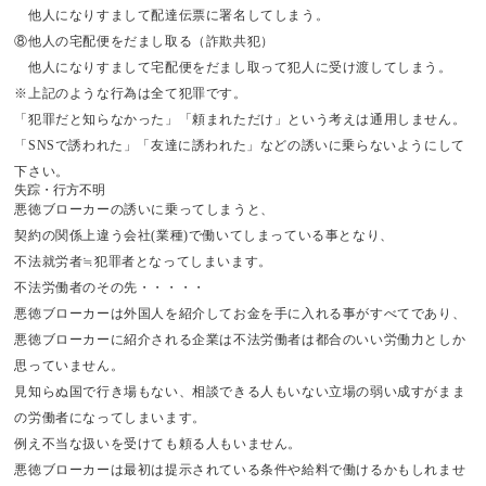
他人になりすまして配達伝票に署名してしまう。
⑧他人の宅配便をだまし取る（詐欺共犯）
他人になりすまして宅配便をだまし取って犯人に受け渡してしまう。
※上記のような行為は全て犯罪です。
「犯罪だと知らなかった」「頼まれただけ」という考えは通用しません。
「SNSで誘われた」「友達に誘われた」などの誘いに乗らないようにして
下さい。
​失踪・行方不明
悪徳ブローカーの誘いに乗ってしまうと、
契約の関係上違う会社(業種)で働いてしまっている事となり、
不法就労者≒犯罪者となってしまいます。
不法労働者のその先・・・・・
悪徳ブローカーは外国人を紹介してお金を手に入れる事がすべてであり、
悪徳ブローカーに紹介される企業は不法労働者は都合のいい労働力としか
思っていません。
見知らぬ国で行き場もない、相談できる人もいない立場の弱い成すがまま
の労働者になってしまいます。
例え不当な扱いを受けても頼る人もいません。
悪徳ブローカーは最初は提示されている条件や給料で働けるかもしれませ