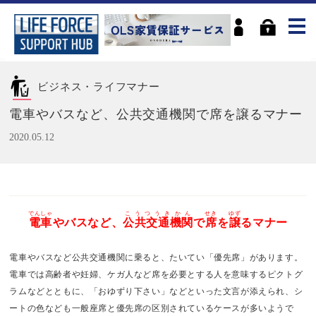
ビジネス・ライフマナー
電車やバスなど、公共交通機関で席を譲るマナー
2020.05.12
でんしゃ
こうつうきかん
せき
ゆず
電車
やバスなど、
公共交通機関
で
席
を
譲
るマナー
電車やバスなど公共交通機関に乗ると、たいてい「優先席」があります。
電車では高齢者や妊婦、ケガ人など席を必要とする人を意味するピクトグ
ラムなどとともに、「おゆずり下さい」などといった文言が添えられ、シ
ートの色なども一般座席と優先席の区別されているケースが多いようで