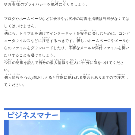
きゃくさま
ぜったい
まも
やお
客様
のプライバシーを
絶対
に
守
りましょう。
ブログやホームページなどに会社やお客様の写真を掲載は許可がなくては
してはいけません。
ほか
さ
あんぜん
たの
他
にも、トラブルを
避
けてインターネットを
安全
に
楽
しむために、コンピ
ちゅうい
あや
ュータウイルスなどに
注意
するべきです。
怪
しいホームページやメールか
ふしん
てんぷ
ひら
らのファイルをダウンロードしたり、
不審
なメールや
添付
ファイルを
開
い
たりすることも避けましょう。
こんかい
きじ
よ
じぶん
こじんじょうほう
たにん
じゅうぶん
き
今回
の
記事
を
読
んで
自分
の
個人情報
や
他人
に
十分
に
気
をつけてくださ
い。
こじんじょうほう
さぎ
つか
ばあい
ちゅうい
個人情報
を<ruby教おしえると
詐欺
に
使
われる
場合
もありますので
注意
し
てください。