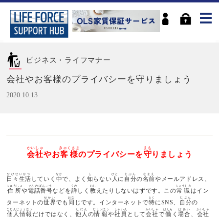
ビジネス・ライフマナー
会社やお客様のプライバシーを守りましょう
2020.10.13
かいしゃ
きゃくさま
まも
会社
やお
客様
のプライバシーを
守
りましょう
ひびせいかつ
なか
し
ひと
じぶん
なまえ
日々生活
していく
中
で、よく
知
らない
人
に
自分
の
名前
やメールアドレス、
じゅうしょ
でんわばんごう
くわ
おし
じょうしき
住所
や
電話番号
などを
詳
しく
教
えたりしないはずです。この
常識
はイン
せかい
おな
とく
じぶん
ターネットの
世界
でも
同
じです。インターネットで
特
にSNS、
自分
の
こじんじょうほう
たにん
じょうほう
しゃいん
かいしゃ
はたら
ばあい
かいしゃ
個人情報
だけではなく、
他人
の
情報
や
社員
として
会社
で
働
く
場合
、
会社