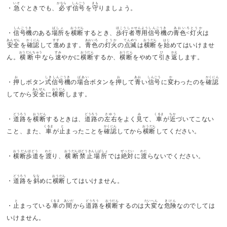
いそ
かなら
しんごう
まも
・
急
ぐときでも、
必
ず
信号
を
守
りましょう。
しんごうき
ばしょ
おうだん
ほこうしゃせんようしんごうき
あおいろとうか
・
信号機
のある
場所
を
横断
するとき、
歩行者専用信号機
の
青色<灯火
は
あんぜん
かくにん
すす
あおいろ
とうか
てんめつ
おうだん
はじ
安全
を
確認
して
進
めます。
青色
の
灯火
の
点滅
は
横断
を
始
めてはいけませ
おうだんちゅう
すみ
おうだん
おうだん
ひ
かえ
ん。
横断中
なら
速
やかに
横断
するか、
横断
をやめて
引
き
返
します。
お
しきしんごうき
ばあい
お
あお
しんごう
か
かくにん
・
押
しボタン
式信号機
の
場合
ボタンを
押
して
青
い
信号
に
変
わったのを
確認
あんぜん
おうだん
してから
安全
に
横断
します。
どうろう
おうだん
どうろう
さゆう
み
くるま
ちか
・
道路
を
横断
するときは、
道路
の
左右
をよく
見
て、
車
が
近
づいてこない
くるま
と
かくにん
おうだん
こと、また、
車
が
止
まったことを
確認
してから
横断
してください。
おうだんほどう
わた
おうだんほどうきんしばしょ
ぜったい
わた
・
横断歩道
を
渡
り、
横断禁止場所
では
絶対
に
渡
らないでください。
どうろう
なな
おうだん
・
道路
を
斜
めに
横断
してはいけません。
と
くるま
あいだ
どうろう
おうだん
たいへん
きけん
・
止
まっている
車
の
間
から
道路
を
横断
するのは
大変
な
危険
なのでしては
いけません。