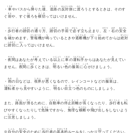
くるま
お
あと
どうろう
はんたいがわ
わた
・
車
やバスから
降
りた
後
、
道路
の
反対側
に
渡
ろうとするときは、そのす
まえ
うし
よこぎ
ぐ
前
や、すぐ
後
ろを
横切
ってはいけません。
ほこうしゃ
ふみきり
とお
かた
ふみきり
まえ
かなら
ｔ
と
ひだり
みぎ
あんぜん
・
歩行者
の
踏切
の
通
り
方
、
踏切
の手
前
で
必
ず
立
ち
止
まり、
左
・
右
の
安全
たし
けいほうき
な
しゃだんき
くだ
はじ
ぜったい
を
確
かめます。
警報機
が
鳴
っているときや
遮断機
が
下
り
始
めてからは
絶対
ふみきり
はい
に
踏切
に
入
ってはいけません。
やかん
かんが
いじょう
くるま
うんてんしゅ
み
・
夜間
はあなたが
考
えている
以上
に
車
の
運転手
からはあなたが
見
えてい
やかん
ある
あか
いろ
ふくそう
こころ
ません。
夜間
に
歩
くときは、
明
るい
色
の
服装
に
心
がけましょう。
あめ
ひ
しかい
わる
ふくそう
・
雨
の
日
などは、
視界
が
悪
くなるので、レインコートなどの
服装
は、
うんてんしゃ
み
あか
めだ
いろ
運転者
から
見
やすいように、
明
るい
目立
つ
色
のものにしましょう。
ろめん
すべ
じどうしゃ
ていしきょり
なが
ほこうしゃ
ころ
また、
路面
が
滑
るために、
自動車
の
停止距離
が
長
くなったり、
歩行者
も
転
きけん
むり
おうだん
と
だ
びやすくなったりして
危険
ですから、
無理
な
横断
や
飛
び
出
しをしないよう
ちゅうい
に
注意
しましょう。
じぶん
あんぜん
ほこうしゃ
きほんてき
まも
※
自分
の
安全
のために
歩行者
の
基本的
ルールをしっかり
守
ってください。