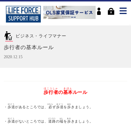
ビジネス・ライフマナー
歩行者の基本ルール
2020.12.15
ほこうしゃ
きほん
歩行者
の
基本
ルール
ほどう
かなら
ほどう
ある
・
歩道
があるところでは、
必
ず
歩道
を
歩
きましょう。
ほどう
どうろう
はし
ある
・
歩道
がないところでは、
道路
の
端
を
歩
きましょう。