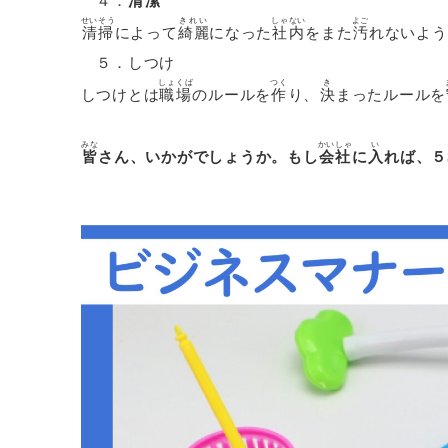
４．
清潔
せいそう
きれい
しゃない
よご
清掃
によって
綺麗
になった
社内
をまた
汚
れないよう
５．
しつけ
しょくば
つく
き
しつけとは
職場
のルールを
作
り、
決
まったルールを
みな
かいしゃ
い
皆
さん、
いかがでしょうか。もし
会社
に
入
れば、５