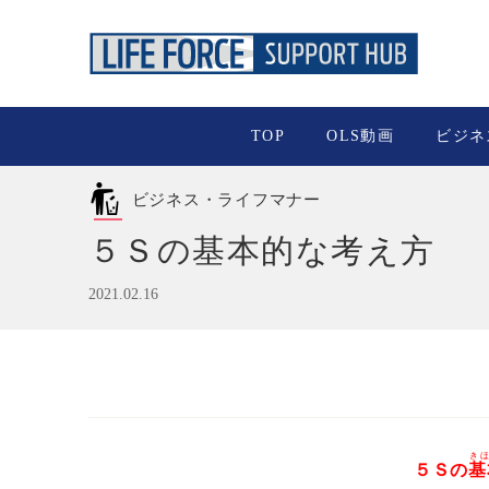
TOP
OLS動画
ビジネ
ビジネス・ライフマナー
５Ｓの基本的な考え方
2021.02.16
き
５Ｓの
基