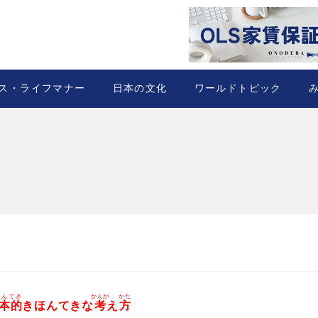
ス・ライフマナー
日本の文化
ワールドトピック
ほんてき
かんが
かた
本的
きほんてきな
考
え
方