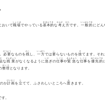
？
しょくば
きほんてき
かんが
かた
いっぱんてき
において
職場
でやっている
基本的
な
考
え
方
です。
一般的
にどん
ひつよう
のこ
いっぽう
い
す
。
必要
なものを
残
し、
一方
では
要
らないものを
捨
てます。それ
だ
ざんぎょう
いそ
しごと
きんきゅう
しごと
ゆうせんてき
駄
な
残業
がなくなるように
急
ぎの
仕事
や
緊急
な
仕事
を
優先的
せいり
の
整理
となります。
けいかく
た
お
のか
計画
を
立
てて、ふさわしいところへ
置
きます。
です。