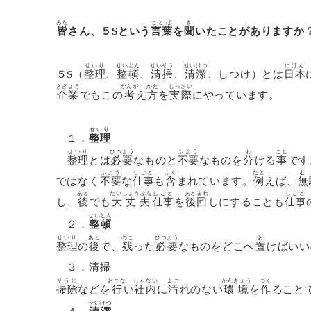
みな
ことば
き
皆
さん、５Sという
言葉
を
聞
いたことがありますか
せいり
せいとん
せいそう
せいけつ
にほん
５S（
整理
、
整頓
、
清掃
、
清潔
、しつけ）とは
日本
きぎょう
かんが
かた
じっさい
企業
でもこの
考
え
方
を
実際
にやっています。
せいり
１．
整理
せいり
ひつよう
ふよう
わ
こと
整理
とは
必要
なものと
不要
なものを
分
ける
事
です
ふよう
しごと
ふく
たと
む
ではなく
不要
な
仕事
も
含
まれています。
例
えば、
無
あと
だいじょうぶな
しごと
あとまわ
しごと
し、
後
でも
大丈夫
仕事
を
後回
しにすることも
仕事
せいとん
２．
整頓
せいり
あと
のこ
ひつよう
お
整理
の
後
で、
残
った
必要
なものをどこへ
置
けばいい
３．
清掃
そうじ
おこな
しゃない
よご
かんきょう
つく
掃除
などを
行
い
社内
に
汚
れのない
環境
を
作
ること
せいけつ