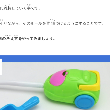
いじ
こと
に
維持
していく
事
です。
まも
しゅうかん
守
りながら、そのルールを
習慣
づけるようにすることです。
かんが
かた
Sの
考
え
方
をやってみましょう。