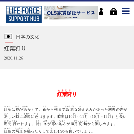
日本の文化
紅葉狩り
2020.11.26
もみじが
紅葉狩
り
もみじ
ひる
あたた
よる
あさ
きゅうげき
ひ
こ
かんだん
さ
紅葉
は
昼
が
温
かくて、
夜
から
朝
まで
急激
な
冷
え
込
みがあった
寒暖
の
差
が
はげ
とき
きれい
いろ
じき
がつ
がつ
がつ
がつ
なが
激
しい
時
に
綺麗
に
色
づきます。
時期
は10
月
～11
月
（10
月
～12
月
）と
長
い
きかん
おこな
とく
ふゆ
さむ
ちほう
がつしょじゅん
たの
期間
行
われます。
特
に
冬
が
寒
い
地方
が10
月初旬
から
楽
しめます。
もみじ
しゃしん
と
たの
よ
紅葉
の
写真
を
撮
ったりして
楽
しむのも
良
いでしょう
。