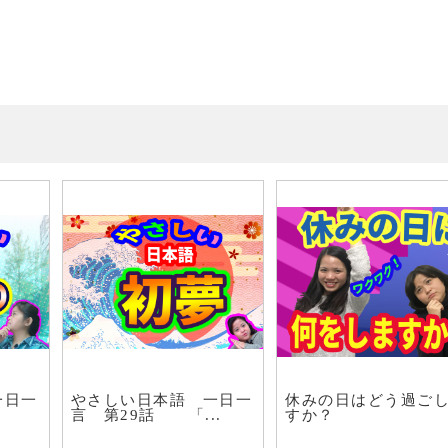
一日一
やさしい日本語 一日一
休みの日はどう過ご
」
言 第29話 「...
すか？