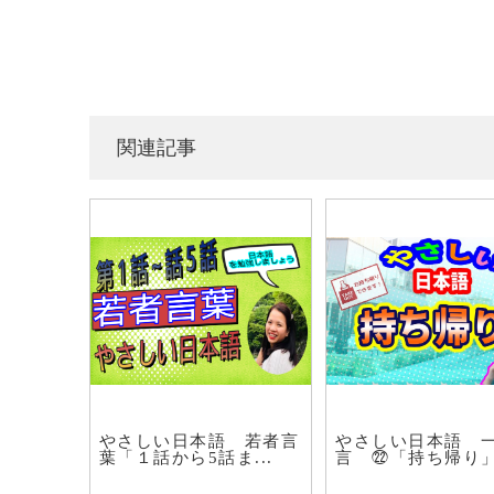
関連記事
やさしい日本語 若者言
やさしい日本語 
葉「１話から5話ま...
言 ㉒「持ち帰り