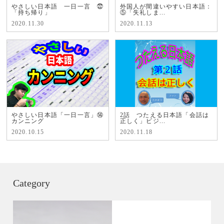
やさしい日本語 一日一言 ㉒
外国人が間違いやすい日本語：
「持ち帰り」
⑤「失礼しま...
2020.11.30
2020.11.13
やさしい日本語「一日一言」⑭
2話 つたえる日本語「会話は
カンニング
正しく」ビジ...
2020.10.15
2020.11.18
Category