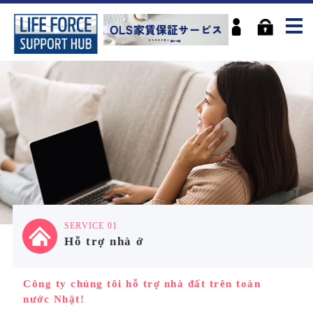
SERVICE 01
Hỗ trợ nhà ở
Công ty chúng tôi hỗ trợ nhà đất trên toàn
nước Nhật!