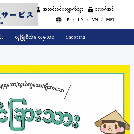
အသင်းဝင်လျှောက်လွှာ
လော့ဂ်အင်
JP
EN
VN
MM
်း
လုံခြုံစိတ်ချလူမှုဘဝ
Shopping