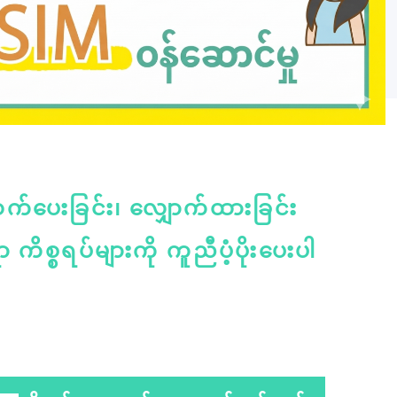
ဆက်ပေးခြင်း၊ လျှောက်ထားခြင်း
ာ ကိစ္စရပ်များကို ကူညီပံ့ပိုးပေးပါ