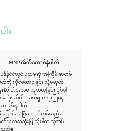
းပါ။
MNP အိတ်ဆောင်နံပါတ်
ျပန်နိုင်ငံတွင် ပထမဆုံးအကြိမ် ဆင်းမ်
တ်ကို ကိုင်ဆောင်ခြင်း သို့မဟုတ်
ုန်းနံပါတ်အသစ် ထုတ်ယူခြင်းဖြစ်ပါ
 မလိုအပ်ပါ။ လက်ရှိအသုံးပြုနေ
ော ဖုန်းနံပါတ်
ို ပြောင်းလဲပြီးနောက်တွင်လည်း
က်လက်အသုံးပြုလိုပါက လိုအပ်
ါသည်။