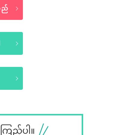
သည်
ါ
ကြည့်ပါ။