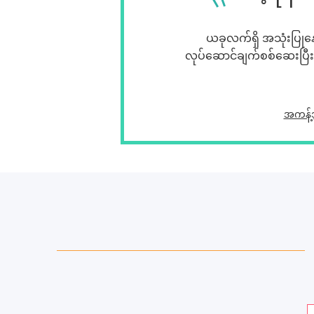
ယခုလက်ရှိ အသုံးပြုနေသ
လုပ်ဆောင်ချက်စစ်ဆေးပြီးသ
အကန့်အ