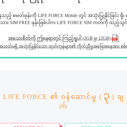
ည့် စမတ်ဖုန်းကို LIFE FORCE Mobile တွင် အသုံးပြုနိုင်ခြင်း ရှိ၊ 
ား SIM FREE ဖုန်းဖြစ်ပါက LIFE FORCE SIM ကတ်ကို ထည့်သွင်းရုံ
အသေးစိတ်ကို ဤနေရာတွင် ကြည့်ရှုပါ (2GB မှ 12GB)
သတ်မရှိ အသုံးပြုနိုင်သော ထုတ်ကုန်များ၏ ကိုက်ညီမှုအခြေအနေအား စစ
၃
LIFE FORCE ၏ ဝန်ဆောင်မှု (
) ချ
က်