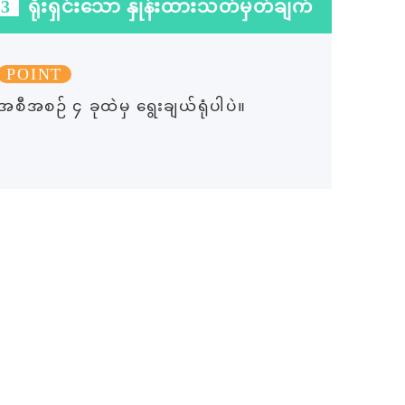
3
ရိုးရှင်းသော နှုန်းထားသတ်မှတ်ချက်
POINT
အစီအစဉ် ၄ ခုထဲမှ ရွေးချယ်ရုံပါပဲ။