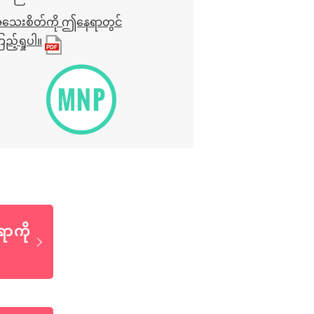
သေးစိတ်ကို ဤနေရာတွင်
ည့်ရှုပါ။
ာကို