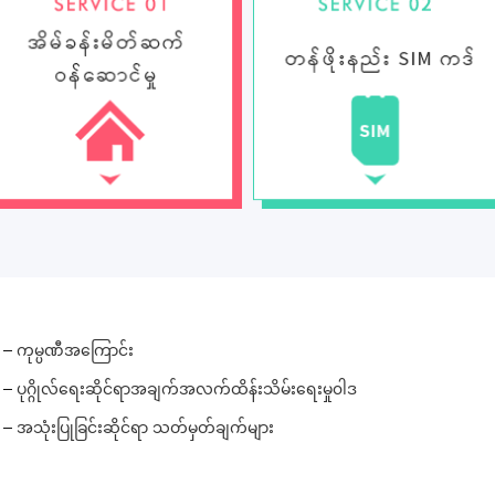
ကုမ္ပဏီအကြောင်း
ပုဂ္ဂိုလ်ရေးဆိုင်ရာအချက်အလက်ထိန်းသိမ်းရေးမှု၀ါဒ
အသုံးပြုခြင်းဆိုင်ရာ သတ်မှတ်ချက်များ