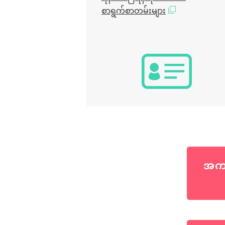
စာရွက်စာတမ်းများ
အကန