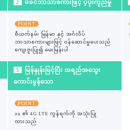
2
မိခင်ဘာသာစကားဖြင့် ပံ့ပိုးကူညီမှု
POINT
ဗီယက်နမ်၊ မြန်မာ နှင့် အင်္ဂလိပ်
ဘာသာစကားများဖြင့် ဝန်ဆောင်မှုပေးသည်
ကျေးဇူးပြု၍ မေးမြန်းပါ
5
မြန်နှုန်းမြင့်ပြီး အရည်အသွေး
ကောင်းမွန်သော
POINT
au ၏ 4G LTE ကွန်ရက်ကို အသုံးပြု
ထားသည်