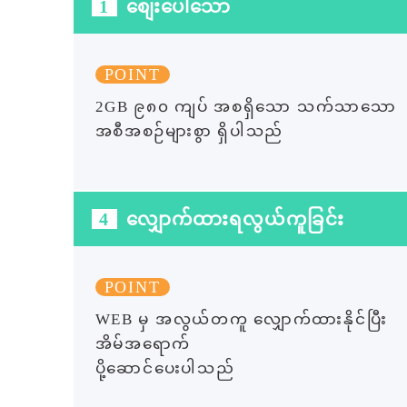
1
စျေးပေါသော
POINT
2GB ၉၈၀ ကျပ် အစရှိသော သက်သာသော
အစီအစဉ်များစွာ ရှိပါသည်
4
လျှောက်ထားရလွယ်ကူခြင်း
POINT
WEB မှ အလွယ်တကူ လျှောက်ထားနိုင်ပြီး
အိမ်အရောက်
ပို့ဆောင်ပေးပါသည်