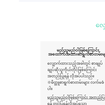
လျှ
မည်သူမည်ဝါဖြစ်ကြောင်း
အထောက်အထားစာရွက်စာတမ်းမ
လျှောက်ထားသည့်အခါတွင် စာချုပ်
ချုပ်ဆိုသူကိုယ်တိုင်ဖြစ်ကြောင်း
အတည်ပြုရန် လိုအပ်ပါသည်။
※မိတ္တူစာရွက်စာတမ်းများ လက်မခံ
ပါ။
မည်သူမည်ဝါဖြစ်ကြောင်း အတည်ပြ
ရန် တင်ပြရန်လိုအပ်သော