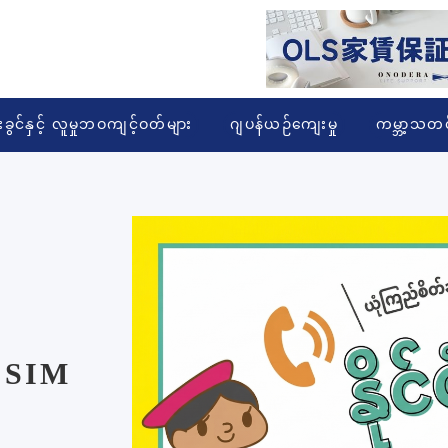
းခွင်နှင့် လူမှုဘဝကျင့်ဝတ်များ
ဂျပန်ယဉ်ကျေးမှု
ကမ္ဘာ့သတင
 SIM