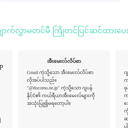
ောက်လွှာမတင်မီ ကြိုတင်ပြင်ဆင်ထားပေ
အီးမေးလ်လိပ်စာ
ျာ
Gmail ကဲ့သို့သော အီးမေးလ်လိပ်စာ
ဂ
လိုအပ်ပါသည်။
က
"@docomo.ne.jp" ကဲ့သို့သော ဂျပန်
ဖ
နိုင်ငံ၏ ကယ်ရီယာအီးမေးလ်များကို
က
အသုံးပြု၍မရတော့ပါ။
သ
က
ု
ဆ
ပ