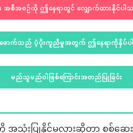
 အစီအစဉ်ကို ဤနေရာတွင် လျှောက်ထားနိုင်ပါ
ဖောက်သည် ပံ့ပိုးကူညီမှုအတွက် ဤနေရာကိုနှိပ်ပ
မည်သူမည်ဝါဖြစ်ကြောင်းအတည်ပြုခြင်း
းကို အသုံးပြုနိုင်မလားဆိုတာ
စစ်ဆေး