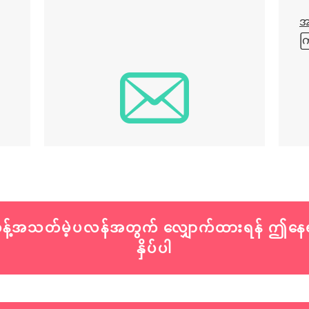
အ
ကြ
့်အသတ်မဲ့ပလန်အတွက် လျှောက်ထားရန် ဤနေရ
နှိပ်ပါ