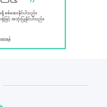
မရှိ စစ်ဆေးနိုင်ပါသည်။
ဖြင့် အသုံးပြုနိုင်ပါသည်။
်ဆေးရန်