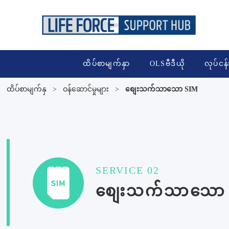
ထိပ်စာမျက်နှာ
OLSဗီဒီယို
လုပ်ငန်
ထိပ်စာမျက်နှ
>
ဝန်ဆောင်မှုများ
>
စျေးသက်သာသော SIM
SERVICE 02
စျေးသက်သာသော