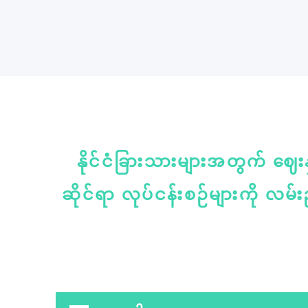
နိုင်ငံခြားသားများအတွက် ဈေး
ဆိုင်ရာ လုပ်ငန်းစဉ်များကို လမ်းညွ