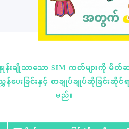
နှုန်းချိုသာသော SIM ကတ်များကို မိတ်
ှန်ပေးခြင်းနှင့် စာချုပ်ချုပ်ဆိုခြင်းဆိုင်ရ
မည်။