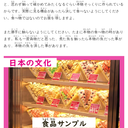
おも
さわ
たし
ほんもの
つく
と、
思
わず
触
って
確
かめてみたくなるぐらい
本物
そっくりに
作
られている
じっさい
み
きかい
け
た
からです。
実際
に
見
る
機会
があったら
決
して
食
べないようにしてくださ
た
もの
なか
こわ
い。
食
べ
物
ではないのでお
腹
を
壊
しますよ。
かって
ふ
ほんもの
た
もの
とき
また
勝手
に
触
らないようにしてください。たまに
本物
の
食
べ
物
の
時
があり
わたし
いちど
にせもの
おも
に
さかな
さわ
ほんもの
さかな
こと
ます。
私
も
一度
偽物
だと
思
った、
煮
た
魚
を
触
ったら
本物
の
魚
だった
事
が
ほんもの
さかな
つぶ
こと
あり、
本物
の
魚
を
潰
した
事
があります。