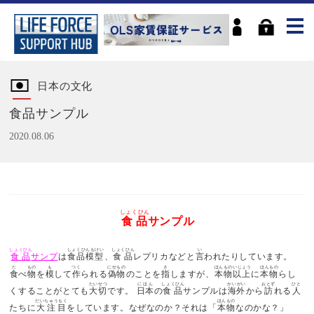
日本の文化
食品サンプル
2020.08.06
しょくひん
食品
サンプル
しょくひん
しょくひんもけい
しょくひん
い
食品
サンプ
は
食品模型
、
食品
レプリカなどと
言
われたりしています。
た
もの
も
つく
にせもの
さ
ほんものいじょう
ほんもの
食
べ
物
を
模
して
作
られる
偽物
のことを
指
しますが、
本物以上
に
本物
らし
たいせつ
にほん
しょくひん
かいがい
おとず
ひと
くすることがとても
大切
です。
日本
の
食品
サンプルは
海外
から
訪
れる
人
だいちゅうもく
ほんもの
たちに
大注目
をしています。なぜなのか？それは「
本物
なのかな？」