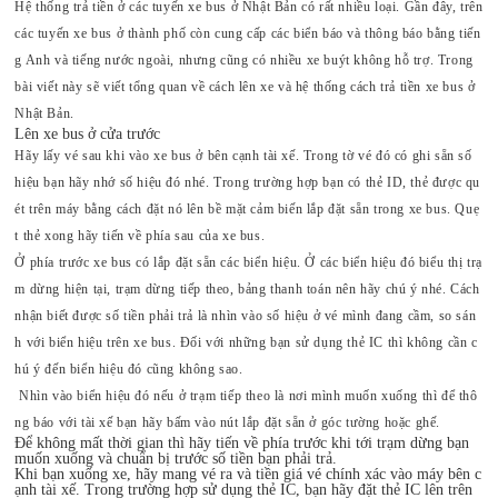
Hệ thống trả tiền ở các tuyến xe bus ở Nhật Bản có rất nhiều loại. Gần đây, trên
các tuyến xe bus ở thành phố còn cung cấp các biển báo và thông báo bằng tiến
g Anh và tiếng nước ngoài, nhưng cũng có nhiều xe buýt không hỗ trợ. Trong
bài viết này sẽ viết tổng quan về cách lên xe và hệ thống cách trả tiền xe bus ở
Nhật Bản.
Lên xe bus ở cửa trước
Hãy lấy vé sau khi vào xe bus ở bên cạnh tài xế. Trong tờ vé đó có ghi sẵn số
hiệu bạn hãy nhớ số hiệu đó nhé. Trong trường hợp bạn có thẻ ID, thẻ được qu
ét trên máy bằng cách đặt nó lên bề mặt cảm biến lắp đặt sẵn trong xe bus. Quẹ
t thẻ xong hãy tiến về phía sau của xe bus.
Ở phía trước xe bus có lắp đặt sẵn các biển hiệu. Ở các biển hiệu đó biểu thị trạ
m dừng hiện tại, trạm dừng tiếp theo, bảng thanh toán nên hãy chú ý nhé. Cách
nhận biết được số tiền phải trả là nhìn vào số hiệu ở vé mình đang cầm, so sán
h với biển hiệu trên xe bus. Đối với những bạn sử dụng thẻ IC thì không cần c
hú ý đến biển hiệu đó cũng không sao.
Nhìn vào biển hiệu đó nếu ở trạm tiếp theo là nơi mình muốn xuống thì để thô
ng báo với tài xế bạn hãy bấm vào nút lắp đặt sẵn ở góc tường hoặc ghế.
Để không mất thời gian thì hãy tiến về phía trước khi tới trạm dừng bạn
muốn xuống và chuẩn bị trước số tiền bạn phải trả.
Khi bạn xuống xe, hãy mang vé ra và tiền giá vé chính xác vào máy bên c
ạnh tài xế. Trong trường hợp sử dụng thẻ IC, bạn hãy đặt thẻ IC lên trên