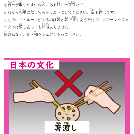
じぶん
と
いち
さら
いちどお
と
自分
が
取
りやすい
位置
にある
皿
に
一度置
いて、
あいて
と
ぎゃく
おな
それから
相手
に
取
ってもらうようにしてください。
逆
も
同
じです。
はし
はし
わた
ちなみにこのルールがあるのは
箸
と
箸
で
渡
しあうだけで、スプーンやフォ
わた
もんだい
ークでは
渡
しあっても
問題
ありません。
きが
た
もの
気兼
ねなく、
食
べ
物
をシェアしあって下さい。