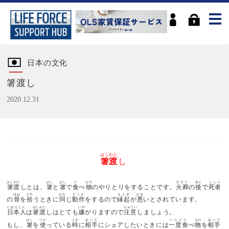
日本の文化
箸渡し
2020.12.31
はしわた
箸渡
し
はしわた
はし
はし
た
もの
かそう
あと
ししゃ
箸渡
しとは、
箸
と
箸
で
食
べ
物
のやりとりをすることです。
火葬
の
後
で
死者
ほね
ひろ
おな
どうさ
えんぎ
わる
の
骨
を
拾
うときに
同
じ
動作
をするので
縁起
が
悪
いとされています。
にほんじん
はしわた
いや
ちゅうい
日本人
は
箸渡
しはとても
嫌
がりますので
注意
しましょう。
はし
つか
とき
あいて
いちどた
もの
あいて
もし、
箸
を
使
っている
時
に
相手
にシェアしたいときには
一度食
べ
物
を
相手